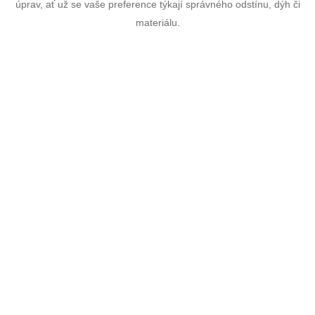
úprav, ať už se vaše preference týkají správného odstínu, dýh či
materiálu.