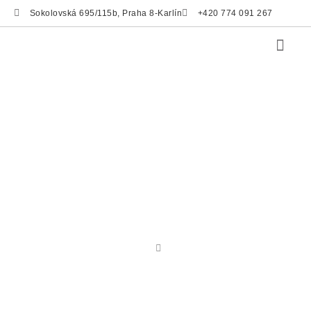
Sokolovská 695/115b, Praha 8-Karlín
+420 774 091 267
LUALDI
Značky
Lualdi